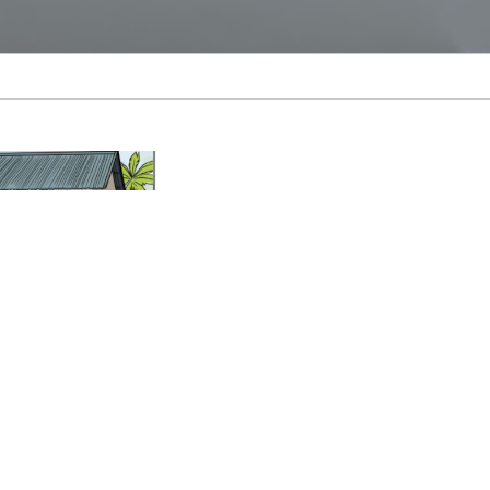
Mudança: Mãos que Cuidam
ãos que Cuidam
ada de mudança e esperança vivida por mulheres
ia Baseada no Género (VBG), destacando o papel