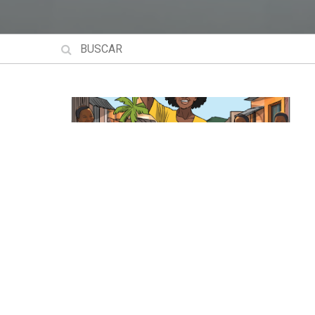
Histórias de Mudança: A Cora
Recomeçar
Histórias de Mudança: A Coragem de Recomeçar
A história evidencia a coragem, a resistência e a e