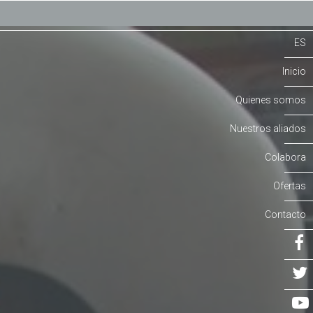
ES
Inicio
Quienes somos
Nuestros aliados
Colabora
Ofertas
Contacto