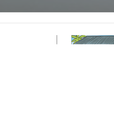
gem de
Histórias de 
Histórias de Mudança: M
A história retrata a jorn
sobreviventes de Violênc
sperança vividas por