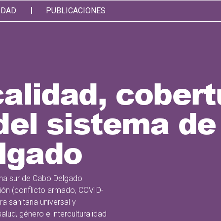
IDAD
PUBLICACIONES
calidad, cobert
 del sistema de
lgado
zona sur de Cabo Delgado
gión (conflicto armado, COVID-
a sanitaria universal y
alud, género e interculturalidad