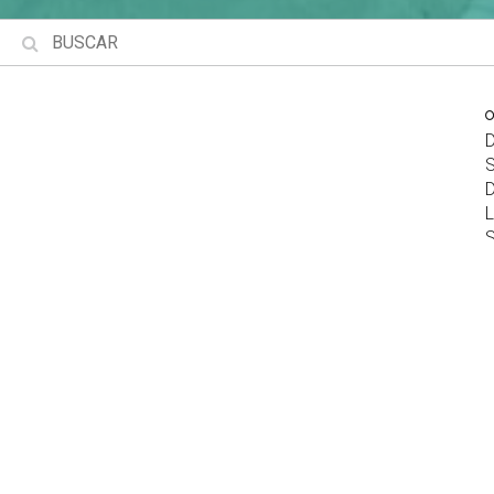
Los miedos expresados eran distintos,
pero tenían algo en común, que era la
violencia de género.
Esta vez, la
Asociación Hixikanwe
fue la anfitriona del
diálogo alrededor de la hoguera, que busca unir a las