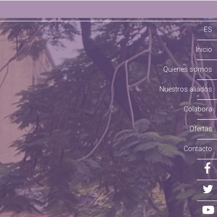
ES
Inicio
Quienes somos
Nuestros aliados
Colabora
Ofertas
Contacto