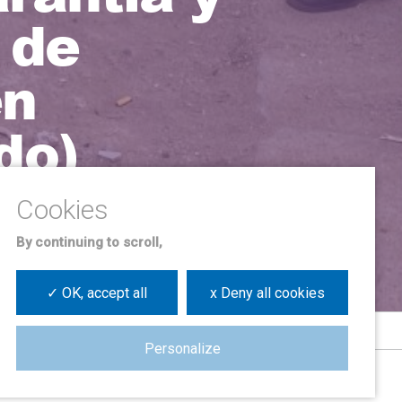
 de
en
do)
By continuing to scroll,
✓ OK, accept all
x Deny all cookies
Personalize