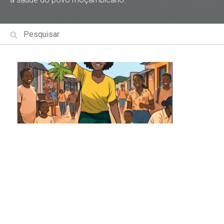
Histórias de Mudança: A Coragem de
Recomeçar
Histórias de Mudança: A Coragem de Recomeçar
A história evidencia a coragem, a resistência e a
esperança vividas por mulheres sobreviventes da