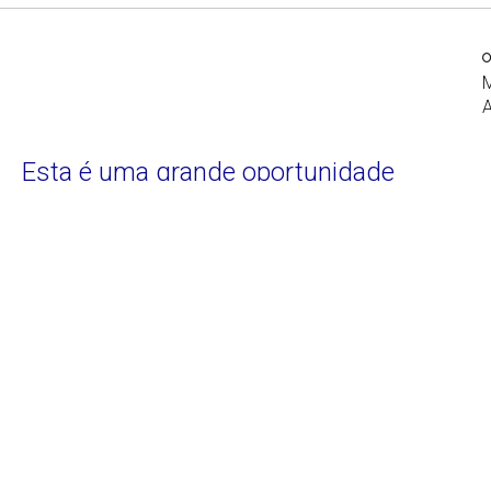
Esta é uma grande oportunidade
formativa para os jovens, no âmbito da
indústria cultural e criativa em
Moçambique. Não deixes passar esta
oportunidade
O prazo de inscrição para o primeiro
Curso Intensivo de
Documentário Social
começará no próximo dia 1 de
abril e terminará no dia 30 do mesmo mês. Este curso
está organizado pela
medicus
mundi, em parceria com o